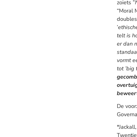
zoiets ”
“Moral 
doublesp
’
ethisch
telt is 
er dan n
standaa
vormt e
tot ’big
gecombi
overtui
beweer
De voor
Governan
*Jackal
Twentie