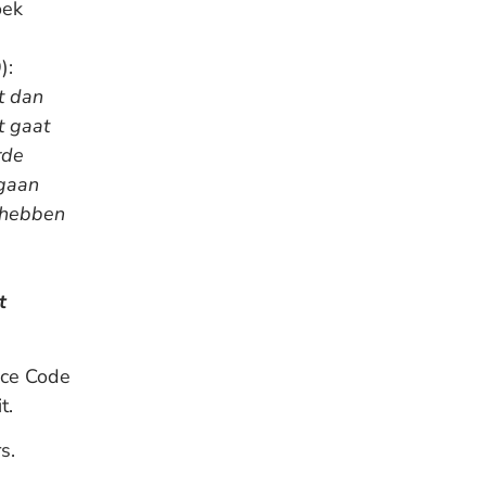
oek
):
t dan
t gaat
rde
 gaan
s hebben
t
nce Code
t.
s.