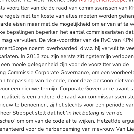
als voorzitter van de de raad van commissarissen van K
 de regels niet ten koste van alles moeten worden geha
‘harde eisen maar met de mogelijkheid om er van af te wi
jke bepalingen beperken het aantal commissariaten dat
 mag vervullen. De vice-voorzitter van de RvC van KPN 
entScope noemt ‘overboarded’ d.w.z. hij vervult te vee
riaten. In 2013 zou zijn eerste zittingstermijn verlopen
 een mooie gelegenheid zijn voor de voorzitter van de
ing Commissie Corporate Governance, om een voorbeel
an toepassing van de code, door deze persoon niet voo
oor een nieuwe termijn: Corporate Governance avant la 
realiteit is een andere, de raad van commissarissen ste
ieuw te benoemen, zij het slechts voor een periode va
 heer Streppel stelt dat het ‘
in het belang is van de
schap
’ om om van de code af te wijken. Hetzelfde arg
ehanteerd voor de herbenoeming van mevrouw Van Lier