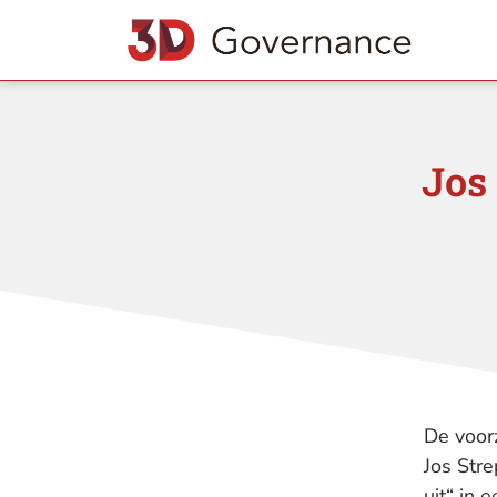
Jos
De voor
Jos Stre
uit“ in 