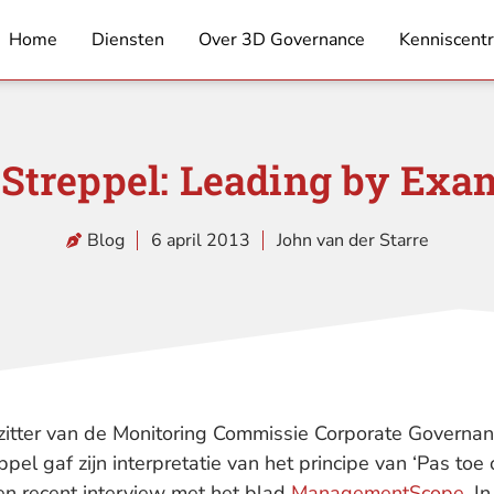
Home
Diensten
Over 3D Governance
Kenniscent
 Streppel: Leading by Exa
Blog
6 april 2013
John van der Starre
zitter van de Monitoring Commissie Corporate Governa
ppel gaf zijn interpretatie van het principe van ‘Pas toe 
een recent interview met het blad
ManagementScope
. In