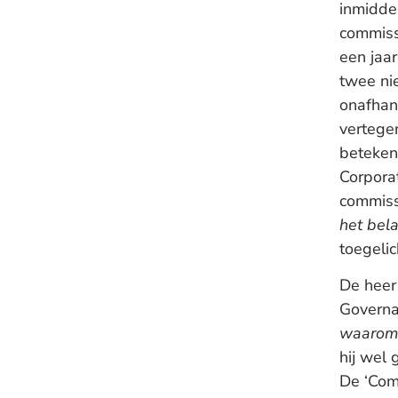
inmiddel
commiss
een jaa
twee ni
onafhan
vertege
betekent
Corpora
commissa
het bel
toegelic
De heer
Governa
waarom 
hij wel 
De ‘Com