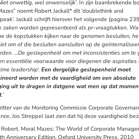
Niet onwettig, wel onwenselijk
’. In zijn baanbrekende b
Mazes” noemt Robert Jackall* dit ‘doublethink and
eak’. JackalI schrijft hierover het volgende (pagina 239
e zaken worden gepresenteerd als pr-vraagtukken. Wa
hoe de kopstukken kijken naar de genomen besluiten, he
iet om of die besluiten aansluiten op de geïnternalisee
rden. …De geslepenheid om met inconsistenties om te
en essentiële voorwaarde voor diegenen die aspiratie
 time leadership‘.
Een dergelijke geslepenheid moet
neerd worden met de vaardigheid om een absolute
ging uit te dragen in datgene wat men op dat momen
t
.’
zitter van de Monitoring Commissie Corporate Governa
ce, Jos Streppel laat zien dat hij deze vaardigheid bezi
l, Robert. Moral Mazes: The World of Corporate Manager
th Anniversary Edition. Oxford University Press, 2010