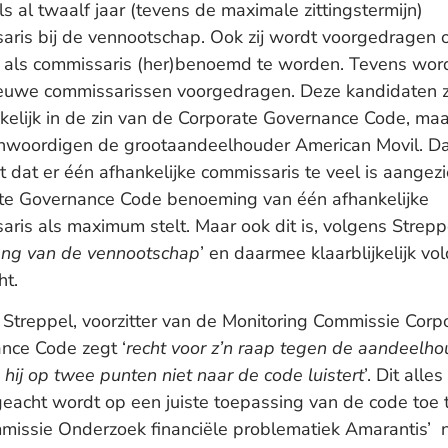
s al twaalf jaar (tevens de maximale zittingstermijn)
aris bij de vennootschap. Ook zij wordt voorgedragen
r als commissaris (her)benoemd te worden. Tevens wor
euwe commissarissen voorgedragen. Deze kandidaten zi
kelijk in de zin van de Corporate Governance Code, maa
nwoordigen de grootaandeelhouder American Movil. D
 dat er één afhankelijke commissaris te veel is aangez
te Governance Code benoeming van één afhankelijke
ris als maximum stelt. Maar ook dit is, volgens Streppe
ang van de vennootschap
’ en daarmee klaarblijkelijk v
ht.
 Streppel, voorzitter van de Monitoring Commissie Corp
nce Code zegt ‘
recht voor z’n raap tegen de aandeelho
hij op twee punten niet naar de code luistert
’. Dit alles
geacht wordt op een juiste toepassing van de code toe t
missie Onderzoek financiële problematiek Amarantis’