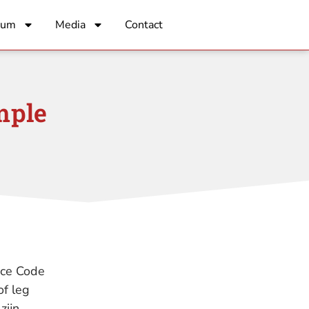
rum
Media
Contact
mple
nce Code
of leg
 zijn