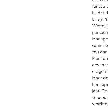
functie 
hij dat
Er zijn 
Wetteli
persoon
Managem
commissa
zou dan
Monitor
geven v
dragen v
Maar de 
hem opn
jaar. De
vennoot
wordt g