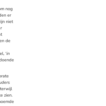
 om nog
den er
jn niet
r
at
ien de
l, ‘
in
oldoende
orate
uders
 terwijl
e zien.
 noemde