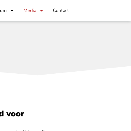
rum
Media
Contact
id voor