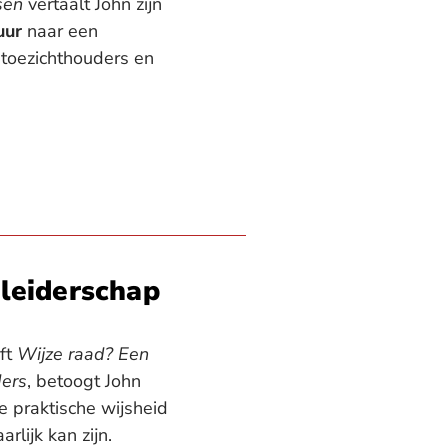
sen
vertaalt John zijn
uur
naar een
 toezichthouders en
 leiderschap
ift
Wijze raad? Een
ders
, betoogt John
e praktische wijsheid
rlijk kan zijn.