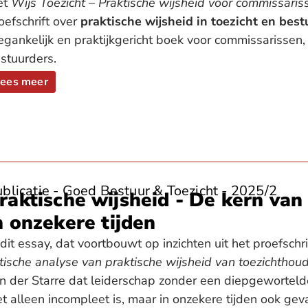
et
Wijs Toezicht – Praktische wijsheid voor commissaris
oefschrift over
praktische wijsheid in toezicht en best
egankelijk en praktijkgericht boek voor commissarissen,
stuurders.
ees meer
blicatie - Goed Bestuur & Toezicht - 2025/2
raktische wijsheid - De kern van
n onzekere tijden
 dit essay, dat voortbouwt op inzichten uit het proefschr
itische analyse van praktische wijsheid van toezichthou
n der Starre dat leiderschap zonder een diepgeworteld
et alleen incompleet is, maar in onzekere tijden ook gevaa