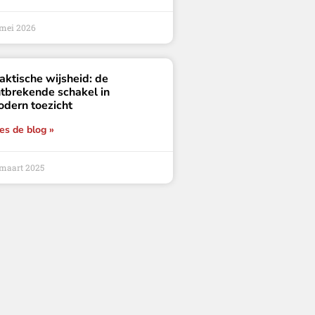
 mei 2026
aktische wijsheid: de
tbrekende schakel in
dern toezicht
es de blog »
 maart 2025