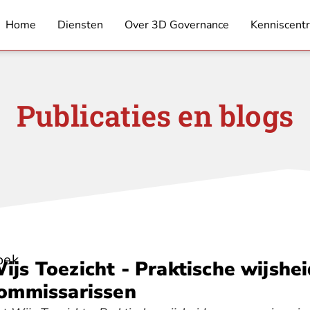
Home
Diensten
Over 3D Governance
Kenniscent
Publicaties en blogs
oek
ijs Toezicht - Praktische wijshe
ommissarissen