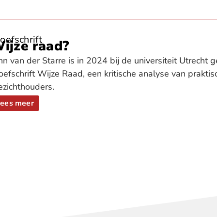
oefschrift
ijze raad?
hn van der Starre is in 2024 bij de universiteit Utrech
oefschrift Wijze Raad, een kritische analyse van praktis
ezichthouders.
ees meer