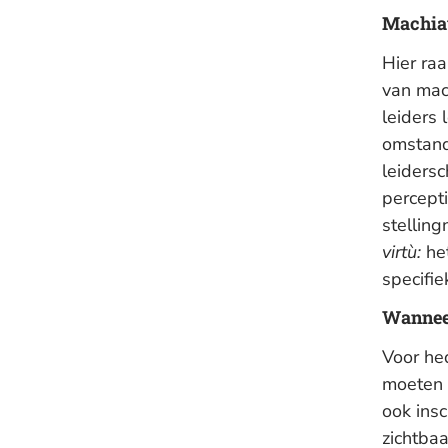
Machiav
Hier raa
van mac
leiders 
omstandi
leiders
percept
stellin
virtù:
het
specifie
Wanneer
Voor he
moeten 
ook ins
zichtba