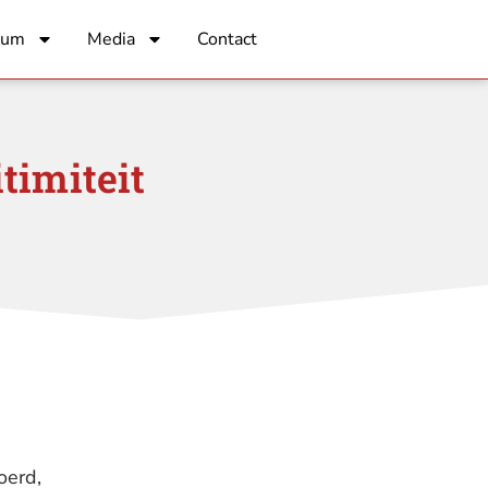
rum
Media
Contact
itimiteit
oerd,