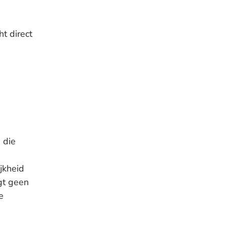
t direct
 die
jkheid
rgt geen
e