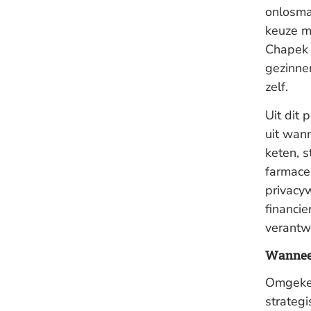
onlosma
keuze m
Chapek 
gezinne
zelf.
Uit dit 
uit wan
keten, s
farmaceu
privacyw
financie
verantw
Wanneer
Omgekee
strategi