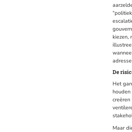
aarzelde
“politie
escalat
gouvern
kiezen,
illustr
wanneer
adresse
De risi
Het gan
houden v
creëren
ventiler
stakehol
Maar die