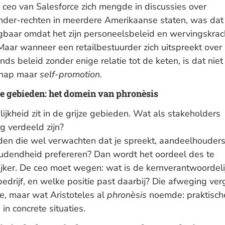
 ceo van Salesforce zich mengde in discussies over
nder-rechten in meerdere Amerikaanse staten, was dat
gbaar omdat het zijn personeelsbeleid en wervingskrach
Maar wanneer een retailbestuurder zich uitspreekt over
nds beleid zonder enige relatie tot de keten, is dat niet
chap maar
self-promotion
.
ze gebieden: het domein van phronèsis
ijkheid zit in de grijze gebieden. Wat als stakeholders
g verdeeld zijn?
en die wel verwachten dat je spreekt, aandeelhouders
udendheid prefereren? Dan wordt het oordeel des te
ijker. De ceo moet wegen: wat is de kernverantwoordeli
bedrijf, en welke positie past daarbij? Die afweging ve
e, maar wat Aristoteles al
phronèsis
noemde: praktisch
 in concrete situaties.