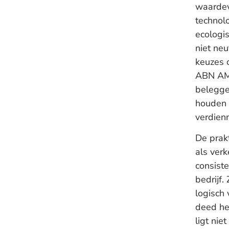
waardev
technol
ecologis
niet ne
keuzes 
ABN AMR
beleggen
houden 
verdien
De prakt
als ver
consiste
bedrijf
logisch 
deed het
ligt nie