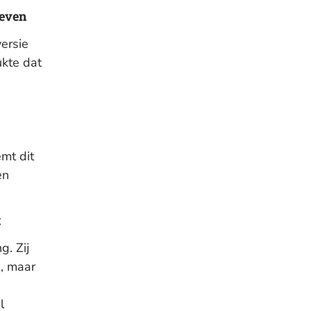
geven
versie
ukte dat
mt dit
en
t
g. Zij
n, maar
l