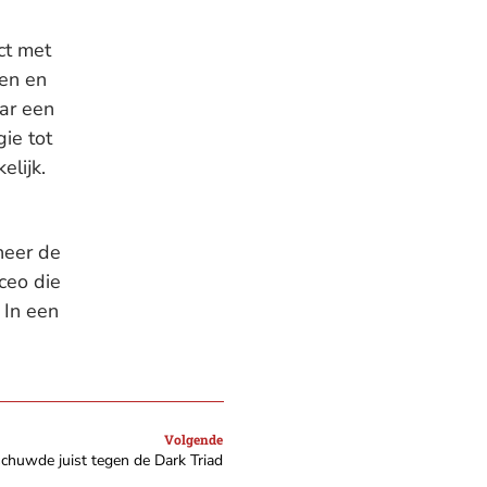
ct met
den en
ar een
gie tot
elijk.
neer de
 ceo die
 In een
Volgende
chuwde juist tegen de Dark Triad