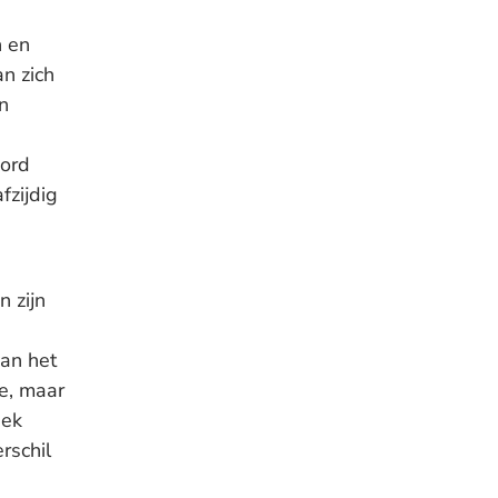
n en
an zich
n
ord
fzijdig
n zijn
an het
e, maar
pek
rschil