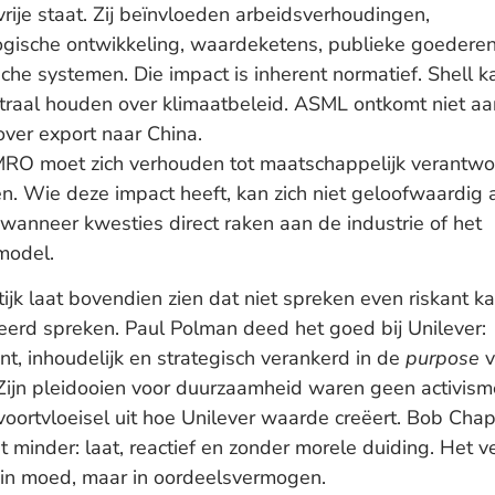
rije staat. Zij beïnvloeden arbeidsverhoudingen,
ogische ontwikkeling, waardeketens, publieke goedere
che systemen. Die impact is inherent normatief. Shell k
utraal houden over klimaatbeleid. ASML ontkomt niet aa
over export naar China.
O moet zich verhouden tot maatschappelijk verantwo
. Wie deze impact heeft, kan zich niet geloofwaardig a
wanneer kwesties direct raken aan de industrie of het
model.
ijk laat bovendien zien dat niet spreken even riskant ka
keerd spreken. Paul Polman deed het goed bij Unilever:
nt, inhoudelijk en strategisch verankerd in de
purpose
v
. Zijn pleidooien voor duurzaamheid waren geen activism
voortvloeisel uit hoe Unilever waarde creëert. Bob Cha
 minder: laat, reactief en zonder morele duiding. Het ve
t in moed, maar in oordeelsvermogen.