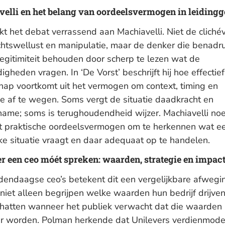
elli en het belang van oordeelsvermogen in leiding
kt het debat verrassend aan Machiavelli. Niet de cliché
htswellust en manipulatie, maar de denker die benadr
legitimiteit behouden door scherp te lezen wat de
gheden vragen. In ‘De Vorst’ beschrijft hij hoe effectief
chap voortkomt uit het vermogen om context, timing en
ie af te wegen. Soms vergt de situatie daadkracht en
gname; soms is terughoudendheid wijzer. Machiavelli noe
 praktische oordeelsvermogen om te herkennen wat e
ke situatie vraagt en daar adequaat op te handelen.
 een ceo móét spreken: waarden, strategie en impac
dendaagse ceo’s betekent dit een vergelijkbare afwegin
niet alleen begrijpen welke waarden hun bedrijf drijve
chatten wanneer het publiek verwacht dat die waarden
ar worden. Polman herkende dat Unilevers verdienmode