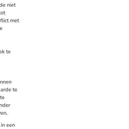
de niet
tot
lict met
ie
:
ek te
unnen
aarde te
te
onder
ven.
 in een