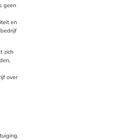
s geen
teit en
bedrijf
t zich
den,
jf over
tuiging.