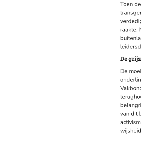
Toen de
transge
verdedi
raakte. 
buitenla
leiders
De grij
De moeil
onderlin
Vakbond
terugho
belangr
van dit 
activism
wijsheid