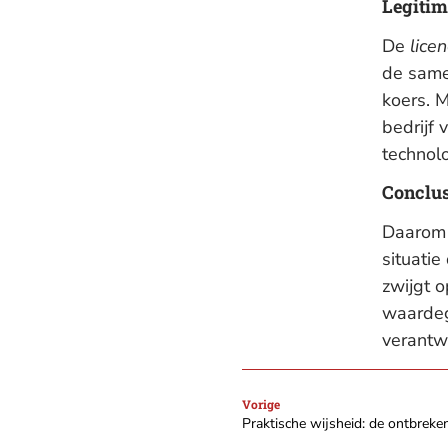
Legitim
De
licen
de same
koers. 
bedrijf 
technolo
Conclus
Daarom 
situatie
zwijgt o
waardeg
verantw
Vorige
Praktische wijsheid: de ontbreke