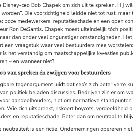
 Disney-ceo Bob Chapek om zich uit te spreken. Hij wil
k worden”. Die voorzichtigheid leidde niet tot rust, maar 
ie: boze medewerkers, reputatieschade en een open conf
eur Ron DeSantis. Chapek moest uiteindelijk tóch posit
 maar dan onder veel ongunstiger omstandigheden. Het
eert een vraagstuk waar veel bestuurders mee worstelen
 is het verstandig om maatschappelijke kwesties publi
ren – en wanneer niet?
co’s van spreken én zwijgen voor bestuurders
gbare tegenargument luidt dat ceo’s zich beter verre k
an politiek beladen discussies. Bedrijven zijn er om w
 voor aandeelhouders, niet om normatieve standpunten 
en. Wie zich uitspreekt, riskeert boycots, verdeeldheid 
ders en reputatieschade. Beter dan om neutraal te blij
 neutraliteit is een fictie. Ondernemingen opereren niet