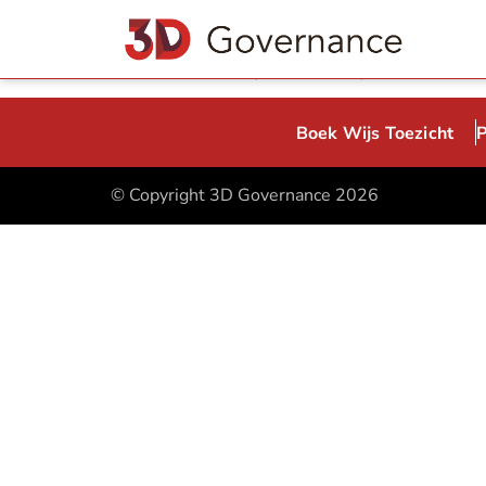
Een raad van commissarissen 
Zoals ik ook in mijn boek schrijf (Drama in 
Boek Wijs Toezicht
P
© Copyright 3D Governance 2026