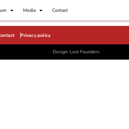
rum
Media
Contact
issaris
Contact
Privacy policy
Design:
Lost Founders