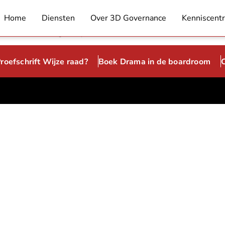
die waarde toevoegt moet bij ….
Home
Diensten
Over 3D Governance
Kenniscent
de Boardroom Uitgeverij Lias) wordt de keuze voor een comm
roefschrift Wijze raad?
Boek Drama in de boardroom