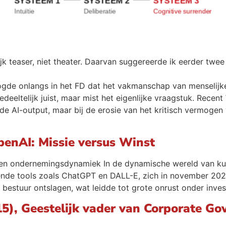
jk teaser, niet theater. Daarvan suggereerde ik eerder twee 
ogde onlangs in het FD dat het vakmanschap van menselijke
edeeltelijk juist, maar mist het eigenlijke vraagstuk. Rece
an de AI-output, maar bij de erosie van het kritisch vermoge
enAI: Missie versus Winst
 en ondernemingsdynamiek In de dynamische wereld van kuns
ende tools zoals ChatGPT en DALL-E, zich in november 202
bestuur ontslagen, wat leidde tot grote onrust onder inves
5), Geestelijk vader van Corporate Go