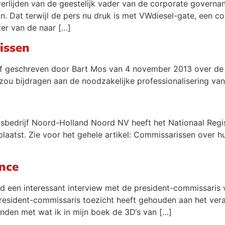
overlijden van de geestelijk vader van de corporate gover
gaan. Dat terwijl de pers nu druk is met VWdiesel-gate, een
er van de naar […]
issen
raaf geschreven door Bart Mos van 4 november 2013 over de
 zou bijdragen aan de noodzakelijke professionalisering van
ngsbedrijf Noord-Holland Noord NV heeft het Nationaal Regi
plaatst. Zie voor het gehele artikel: Commissarissen over h
nce
 een interessant interview met de president-commissaris v
president-commissaris toezicht heeft gehouden aan het ver
inden met wat ik in mijn boek de 3D‘s van […]