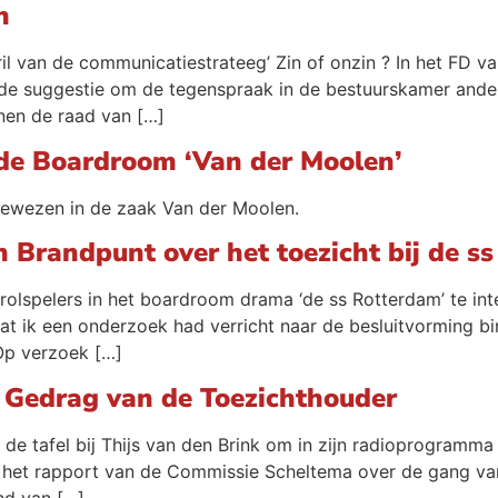
n
ril van de communicatiestrateeg’ Zin of onzin ? In het FD 
de suggestie om de tegenspraak in de bestuurskamer anders
nen de raad van […]
 de Boardroom ‘Van der Moolen’
 gewezen in de zaak Van der Moolen.
n Brandpunt over het toezicht bij de s
olspelers in het boardroom drama ‘de ss Rotterdam’ te inte
 ik een onderzoek had verricht naar de besluitvorming b
Op verzoek […]
t Gedrag van de Toezichthouder
de tafel bij Thijs van den Brink om in zijn radioprogramma
e het rapport van de Commissie Scheltema over de gang v
nd van […]